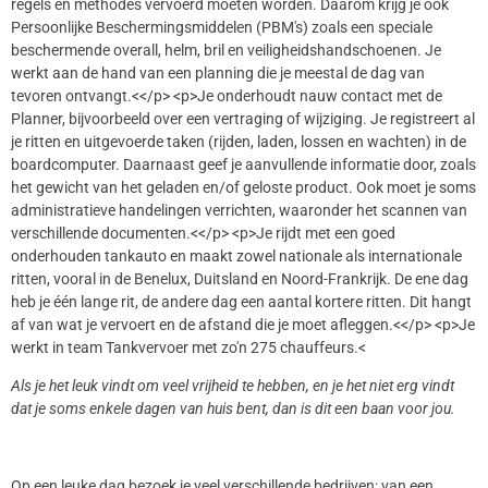
regels en methodes vervoerd moeten worden. Daarom krijg je ook
Persoonlijke Beschermingsmiddelen (PBM's) zoals een speciale
beschermende overall, helm, bril en veiligheidshandschoenen. Je
werkt aan de hand van een planning die je meestal de dag van
tevoren ontvangt.<</p> <p>Je onderhoudt nauw contact met de
Planner, bijvoorbeeld over een vertraging of wijziging. Je registreert al
je ritten en uitgevoerde taken (rijden, laden, lossen en wachten) in de
boardcomputer. Daarnaast geef je aanvullende informatie door, zoals
het gewicht van het geladen en/of geloste product. Ook moet je soms
administratieve handelingen verrichten, waaronder het scannen van
verschillende documenten.<</p> <p>Je rijdt met een goed
onderhouden tankauto en maakt zowel nationale als internationale
ritten, vooral in de Benelux, Duitsland en Noord-Frankrijk. De ene dag
heb je één lange rit, de andere dag een aantal kortere ritten. Dit hangt
af van wat je vervoert en de afstand die je moet afleggen.<</p> <p>Je
werkt in team Tankvervoer met zo'n 275 chauffeurs.<
Als je het leuk vindt om veel vrijheid te hebben, en je het niet erg vindt
dat je soms enkele dagen van huis bent, dan is dit een baan voor jou.
Op een leuke dag bezoek je veel verschillende bedrijven: van een