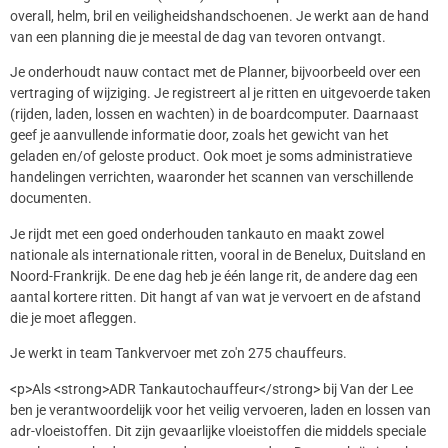
overall, helm, bril en veiligheidshandschoenen. Je werkt aan de hand
van een planning die je meestal de dag van tevoren ontvangt.
Je onderhoudt nauw contact met de Planner, bijvoorbeeld over een
vertraging of wijziging. Je registreert al je ritten en uitgevoerde taken
(rijden, laden, lossen en wachten) in de boardcomputer. Daarnaast
geef je aanvullende informatie door, zoals het gewicht van het
geladen en/of geloste product. Ook moet je soms administratieve
handelingen verrichten, waaronder het scannen van verschillende
documenten.
Je rijdt met een goed onderhouden tankauto en maakt zowel
nationale als internationale ritten, vooral in de Benelux, Duitsland en
Noord-Frankrijk. De ene dag heb je één lange rit, de andere dag een
aantal kortere ritten. Dit hangt af van wat je vervoert en de afstand
die je moet afleggen.
Je werkt in team Tankvervoer met zo'n 275 chauffeurs.
<p>Als <strong>ADR Tankautochauffeur</strong> bij Van der Lee
ben je verantwoordelijk voor het veilig vervoeren, laden en lossen van
adr-vloeistoffen. Dit zijn gevaarlijke vloeistoffen die middels speciale