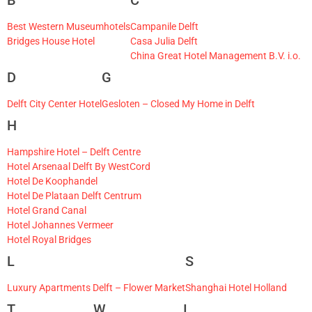
B
C
Best Western Museumhotels
Campanile Delft
Bridges House Hotel
Casa Julia Delft
China Great Hotel Management B.V. i.o.
D
G
Delft City Center Hotel
Gesloten – Closed My Home in Delft
H
Hampshire Hotel – Delft Centre
Hotel Arsenaal Delft By WestCord
Hotel De Koophandel
Hotel De Plataan Delft Centrum
Hotel Grand Canal
Hotel Johannes Vermeer
Hotel Royal Bridges
L
S
Luxury Apartments Delft – Flower Market
Shanghai Hotel Holland
T
W
I