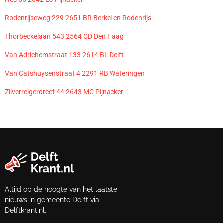
Rodenrijseweg 229 2651 BR Berkel en Rodenrijs
Thorbeckelaan 543 2564 CD Den Haag
Van Adrichemstraat 133 2614 BL Delft
Van Catshuysenstraat 4 2291 RB Wateringen
Zilverreigerdreef 44 2643 MC Pijnacker
Altijd op de hoogte van het laatste
nieuws in gemeente Delft via
Delftkrant.nl.